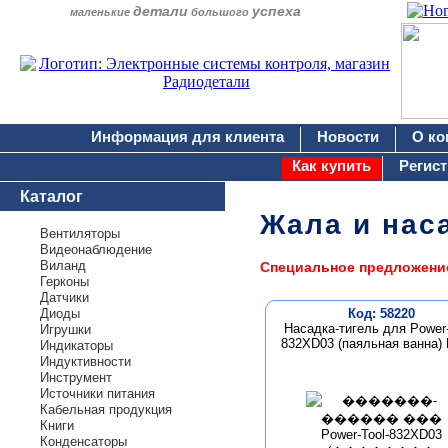
детали
успеха
маленькие
большого
Информация для клиента
Новости
О ко
Как купить
Регис
Каталог
Жала и нас
Вентиляторы
Видеонаблюдение
Виланд
Специальное предложени
Герконы
Датчики
Диоды
Код: 58220
Насадка-тигель для Power-
Игрушки
832XD03 (паяльная ванна)
Индикаторы
Индуктивности
Инструмент
Источники питания
Кабельная продукция
Книги
Конденсаторы