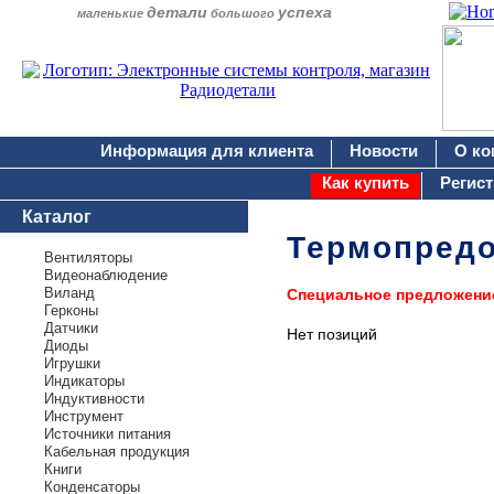
детали
успеха
маленькие
большого
Информация для клиента
Новости
О ко
Как купить
Регис
Каталог
Термопредо
Вентиляторы
Видеонаблюдение
Виланд
Специальное предложени
Герконы
Датчики
Нет позиций
Диоды
Игрушки
Индикаторы
Индуктивности
Инструмент
Источники питания
Кабельная продукция
Книги
Конденсаторы