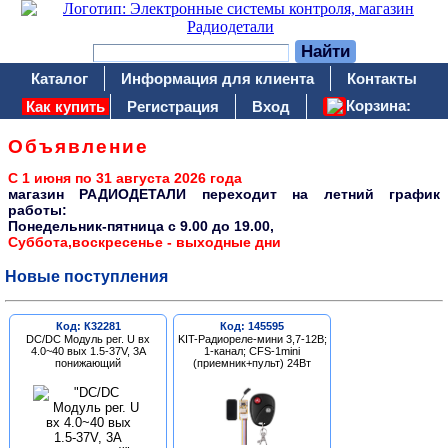
Каталог
Информация для клиента
Контакты
Корзина:
Как купить
Регистрация
Вход
Объявление
С 1 июня по 31 августа 2026 года
магазин РАДИОДЕТАЛИ переходит на летний график
работы:
Понедельник-пятница c 9.00 до 19.00,
Суббота,воскресенье - выходные дни
Новые поступления
Код: К32281
Код: 145595
DC/DC Модуль рег. U вх
KIT-Радиореле-мини 3,7-12В;
4.0~40 вых 1.5-37V, 3A
1-канал; CFS-1mini
понижающий
(приемник+пульт) 24Вт