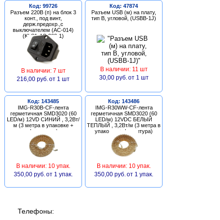
Код: 99726
Код: 47874
Разъем 220В (п) на блок 3
Разъем USB (м) на плату,
конт., под винт,
тип В, угловой, (USBB-1J)
держ.предохр.,с
выключателем (AC-014)
(KLS1-AS-303-1)
В наличии: 11 шт
В наличии: 7 шт
30,00 руб.
от 1 шт
216,00 руб.
от 1 шт
Код: 143485
Код: 143486
IMG-R30B-CF-лента
IMG-R30WW-CF-лента
герметичная SMD3020 (60
герметичная SMD3020 (60
LED/м) 12VD СИНИЙ , 3,2Вт/
LED/м) 12VDC БЕЛЫЙ
м (3 метра в упаковке +
ТЕПЛЫЙ , 3,2Вт/м (3 метра в
фурнитура)
упаковке + фурнитура)
В наличии: 10 упак.
В наличии: 10 упак.
350,00 руб.
от 1 упак.
350,00 руб.
от 1 упак.
Телефоны: