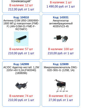
В наличии: 1 шт
В наличии: 12 шт
1 490,00 руб.
от 1 шт
212,00 руб.
от 1 шт
Код: 104510
Код: 143031
Антенна GSM (850-1900/900-
Амортизатор
1800 МГц) поворотная (FME-
антивибрационный
F) (AN-GSM-01-FME-F-
4035VV23-45
ROTARY)
В наличии: 57 шт
В наличии: 100 шт
210,00 руб.
от 1 шт
210,00 руб.
от 1 шт
Код: 142999
Код: 123699
AC/DC Адаптер нестаб. 1,2W
Микропереключатель DM1-
220V->6V 0,2A (FW2040)
02D-30G-G (125В, 1А)
(1808096)
В наличии: 74 шт
В наличии: 81 шт
210,00 руб.
от 1 шт
27,00 руб.
от 1 шт