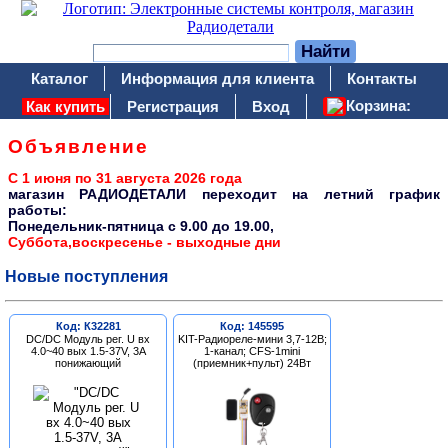
Каталог
Информация для клиента
Контакты
Корзина:
Как купить
Регистрация
Вход
Объявление
С 1 июня по 31 августа 2026 года
магазин РАДИОДЕТАЛИ переходит на летний график
работы:
Понедельник-пятница c 9.00 до 19.00,
Суббота,воскресенье - выходные дни
Новые поступления
Код: К32281
Код: 145595
DC/DC Модуль рег. U вх
KIT-Радиореле-мини 3,7-12В;
4.0~40 вых 1.5-37V, 3A
1-канал; CFS-1mini
понижающий
(приемник+пульт) 24Вт