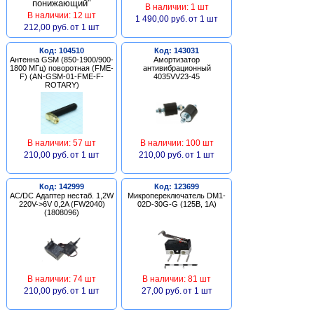
В наличии: 1 шт
В наличии: 12 шт
1 490,00 руб.
от 1 шт
212,00 руб.
от 1 шт
Код: 104510
Код: 143031
Антенна GSM (850-1900/900-
Амортизатор
1800 МГц) поворотная (FME-
антивибрационный
F) (AN-GSM-01-FME-F-
4035VV23-45
ROTARY)
В наличии: 57 шт
В наличии: 100 шт
210,00 руб.
от 1 шт
210,00 руб.
от 1 шт
Код: 142999
Код: 123699
AC/DC Адаптер нестаб. 1,2W
Микропереключатель DM1-
220V->6V 0,2A (FW2040)
02D-30G-G (125В, 1А)
(1808096)
В наличии: 74 шт
В наличии: 81 шт
210,00 руб.
от 1 шт
27,00 руб.
от 1 шт