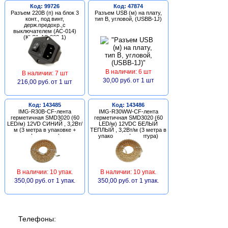
Код: 99726
Код: 47874
Разъем 220В (п) на блок 3
Разъем USB (м) на плату,
конт., под винт,
тип В, угловой, (USBB-1J)
держ.предохр.,с
выключателем (AC-014)
(KLS1-AS-303-1)
В наличии: 6 шт
В наличии: 7 шт
30,00 руб.
от 1 шт
216,00 руб.
от 1 шт
Код: 143485
Код: 143486
IMG-R30B-CF-лента
IMG-R30WW-CF-лента
герметичная SMD3020 (60
герметичная SMD3020 (60
LED/м) 12VD СИНИЙ , 3,2Вт/
LED/м) 12VDC БЕЛЫЙ
м (3 метра в упаковке +
ТЕПЛЫЙ , 3,2Вт/м (3 метра в
фурнитура)
упаковке + фурнитура)
В наличии: 10 упак.
В наличии: 10 упак.
350,00 руб.
от 1 упак.
350,00 руб.
от 1 упак.
Телефоны: