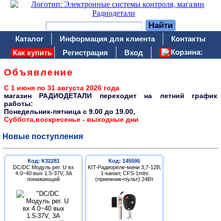
Каталог
Информация для клиента
Контакты
Корзина:
Как купить
Регистрация
Вход
Объявление
С 1 июня по 31 августа 2026 года
магазин РАДИОДЕТАЛИ переходит на летний график
работы:
Понедельник-пятница c 9.00 до 19.00,
Суббота,воскресенье - выходные дни
Новые поступления
Код: К32281
Код: 145595
DC/DC Модуль рег. U вх
KIT-Радиореле-мини 3,7-12В;
4.0~40 вых 1.5-37V, 3A
1-канал; CFS-1mini
понижающий
(приемник+пульт) 24Вт