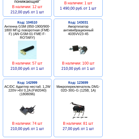
В наличии: 1 шт
В наличии: 12 шт
1 490,00 руб.
от 1 шт
212,00 руб.
от 1 шт
Код: 104510
Код: 143031
Антенна GSM (850-1900/900-
Амортизатор
1800 МГц) поворотная (FME-
антивибрационный
F) (AN-GSM-01-FME-F-
4035VV23-45
ROTARY)
В наличии: 57 шт
В наличии: 100 шт
210,00 руб.
от 1 шт
210,00 руб.
от 1 шт
Код: 142999
Код: 123699
AC/DC Адаптер нестаб. 1,2W
Микропереключатель DM1-
220V->6V 0,2A (FW2040)
02D-30G-G (125В, 1А)
(1808096)
В наличии: 74 шт
В наличии: 81 шт
210,00 руб.
от 1 шт
27,00 руб.
от 1 шт