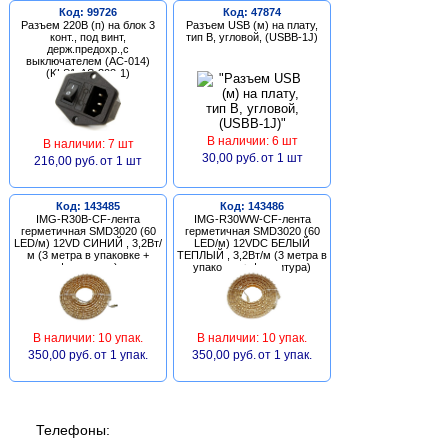
Код: 99726
Код: 47874
Разъем 220В (п) на блок 3
Разъем USB (м) на плату,
конт., под винт,
тип В, угловой, (USBB-1J)
держ.предохр.,с
выключателем (AC-014)
(KLS1-AS-303-1)
В наличии: 6 шт
В наличии: 7 шт
30,00 руб.
от 1 шт
216,00 руб.
от 1 шт
Код: 143485
Код: 143486
IMG-R30B-CF-лента
IMG-R30WW-CF-лента
герметичная SMD3020 (60
герметичная SMD3020 (60
LED/м) 12VD СИНИЙ , 3,2Вт/
LED/м) 12VDC БЕЛЫЙ
м (3 метра в упаковке +
ТЕПЛЫЙ , 3,2Вт/м (3 метра в
фурнитура)
упаковке + фурнитура)
В наличии: 10 упак.
В наличии: 10 упак.
350,00 руб.
от 1 упак.
350,00 руб.
от 1 упак.
Телефоны: