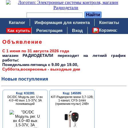
Каталог
Информация для клиента
Контакты
Корзина:
Как купить
Регистрация
Вход
Объявление
С 1 июня по 31 августа 2026 года
магазин РАДИОДЕТАЛИ переходит на летний график
работы:
Понедельник-пятница c 9.00 до 19.00,
Суббота,воскресенье - выходные дни
Новые поступления
Код: К32281
Код: 145595
DC/DC Модуль рег. U вх
KIT-Радиореле-мини 3,7-12В;
4.0~40 вых 1.5-37V, 3A
1-канал; CFS-1mini
понижающий
(приемник+пульт) 24Вт