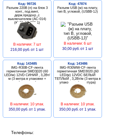
Код: 99726
Код: 47874
Разъем 220В (п) на блок 3
Разъем USB (м) на плату,
конт., под винт,
тип В, угловой, (USBB-1J)
держ.предохр.,с
выключателем (AC-014)
(KLS1-AS-303-1)
В наличии: 6 шт
В наличии: 7 шт
30,00 руб.
от 1 шт
216,00 руб.
от 1 шт
Код: 143485
Код: 143486
IMG-R30B-CF-лента
IMG-R30WW-CF-лента
герметичная SMD3020 (60
герметичная SMD3020 (60
LED/м) 12VD СИНИЙ , 3,2Вт/
LED/м) 12VDC БЕЛЫЙ
м (3 метра в упаковке +
ТЕПЛЫЙ , 3,2Вт/м (3 метра в
фурнитура)
упаковке + фурнитура)
В наличии: 10 упак.
В наличии: 10 упак.
350,00 руб.
от 1 упак.
350,00 руб.
от 1 упак.
Телефоны: