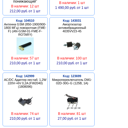
В наличии: 1 шт
В наличии: 12 шт
1 490,00 руб.
от 1 шт
212,00 руб.
от 1 шт
Код: 104510
Код: 143031
Антенна GSM (850-1900/900-
Амортизатор
1800 МГц) поворотная (FME-
антивибрационный
F) (AN-GSM-01-FME-F-
4035VV23-45
ROTARY)
В наличии: 57 шт
В наличии: 100 шт
210,00 руб.
от 1 шт
210,00 руб.
от 1 шт
Код: 142999
Код: 123699
AC/DC Адаптер нестаб. 1,2W
Микропереключатель DM1-
220V->6V 0,2A (FW2040)
02D-30G-G (125В, 1А)
(1808096)
В наличии: 74 шт
В наличии: 81 шт
210,00 руб.
от 1 шт
27,00 руб.
от 1 шт