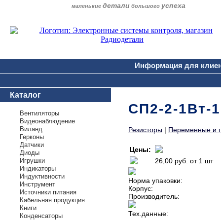
детали
успеха
маленькие
большого
Информация для клие
Каталог
СП2-2-1Вт-1
Вентиляторы
Видеонаблюдение
Виланд
Резисторы
|
Переменные и 
Герконы
Датчики
Цены:
Диоды
Игрушки
26,00 руб.
от 1 шт
Индикаторы
Индуктивности
Норма упаковки:
Инструмент
Корпус:
Источники питания
Производитель:
Кабельная продукция
Книги
Тех.данные:
Конденсаторы