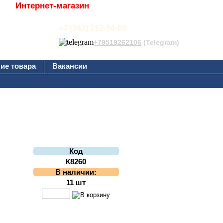
Интернет-магазин
+7 (342) 212-54-00
+79519262106
(Telegram)
ие товара
Вакансии
Код
К8260
В наличии:
11 шт