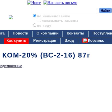
по наименованию
показывать замены
по коду
нта
Новости
О компании
Контакты
Поступлен
Как купить
Регистрация
Вход
Корзина:
 КОМ-20% (ВС-2-16) 87г
подстроечные