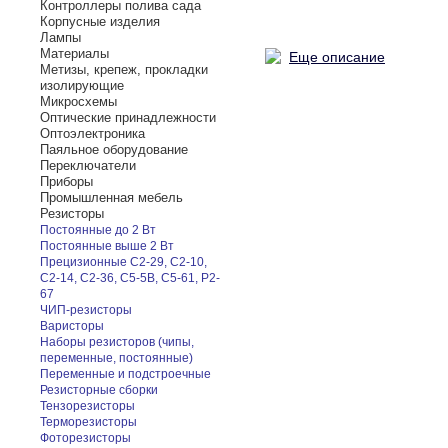
Контроллеры полива сада
Корпусные изделия
Лампы
Материалы
Еще описание
Метизы, крепеж, прокладки
изолирующие
Микросхемы
Оптические принадлежности
Оптоэлектроника
Паяльное оборудование
Переключатели
Приборы
Промышленная мебель
Резисторы
Постоянные до 2 Вт
Постоянные выше 2 Вт
Прецизионные С2-29, С2-10,
С2-14, С2-36, С5-5В, С5-61, Р2-
67
ЧИП-резисторы
Варисторы
Наборы резисторов (чипы,
переменные, постоянные)
Переменные и подстроечные
Резисторные сборки
Тензорезисторы
Терморезисторы
Фоторезисторы