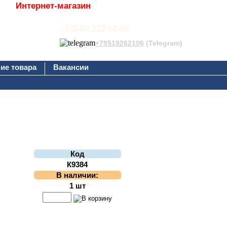
Интернет-магазин
+7 (342) 212-54-00
+79519262106
(Telegram)
ие товара
Вакансии
Код
К9384
В наличии:
1 шт