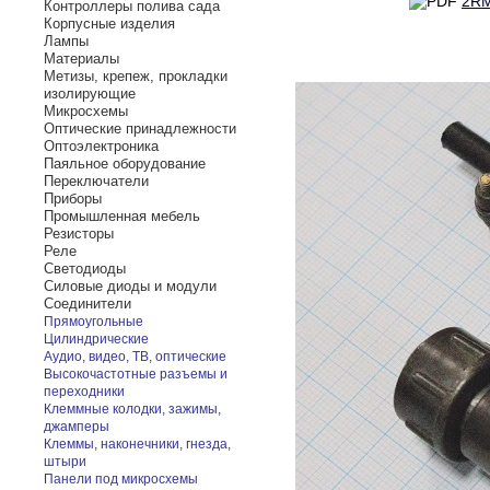
2RM
Контроллеры полива сада
Корпусные изделия
Лампы
Материалы
Метизы, крепеж, прокладки
изолирующие
Микросхемы
Оптические принадлежности
Оптоэлектроника
Паяльное оборудование
Переключатели
Приборы
Промышленная мебель
Резисторы
Реле
Светодиоды
Силовые диоды и модули
Соединители
Прямоугольные
Цилиндрические
Аудио, видео, ТВ, оптические
Высокочастотные разъемы и
переходники
Клеммные колодки, зажимы,
джамперы
Клеммы, наконечники, гнезда,
штыри
Панели под микросхемы