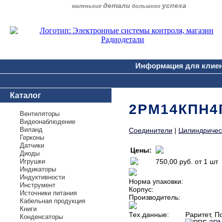
детали
успеха
маленькие
большого
Информация для клие
Каталог
2РМ14КПН4Г
Вентиляторы
Видеонаблюдение
Виланд
Соединители
|
Цилиндричес
Герконы
Датчики
Цены:
Диоды
Игрушки
750,00 руб.
от 1 шт
Индикаторы
Индуктивности
Норма упаковки:
Инструмент
Корпус:
Источники питания
Производитель:
Кабельная продукция
Книги
Тех.данные:
Раритет, П
Конденсаторы