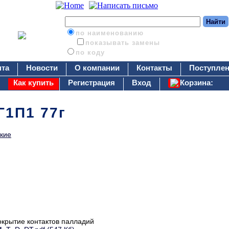
по наименованию
показывать замены
по коду
нта
Новости
О компании
Контакты
Поступлен
Как купить
Регистрация
Вход
Корзина:
1П1 77г
кие
окрытие контактов палладий