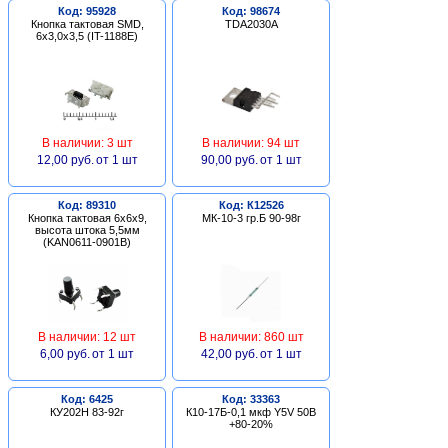
Код: 95928
Код: 98674
Кнопка тактовая SMD,
TDA2030A
6х3,0х3,5 (IT-1188E)
В наличии: 3 шт
В наличии: 94 шт
12,00 руб.
от 1 шт
90,00 руб.
от 1 шт
Код: 89310
Код: К12526
Кнопка тактовая 6х6х9,
МК-10-3 гр.Б 90-98г
высота штока 5,5мм
(KAN0611-0901B)
В наличии: 12 шт
В наличии: 860 шт
6,00 руб.
от 1 шт
42,00 руб.
от 1 шт
Код: 6425
Код: 33363
КУ202Н 83-92г
К10-17Б-0,1 мкф Y5V 50В
+80-20%