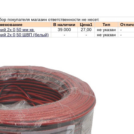
бор покупателя магазин ответственности не несет.
менование
В наличии
Цена1
Тип
Отлич
ий 2х 0,50 мм кв.
39.000
27,00
не указан
-
кий 2х 0,50 ШВП (белый)
-
-
не указан
-