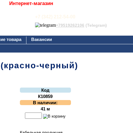
Интернет-магазин
+7 (342) 212-54-00
+79519262106
(Telegram)
ие товара
Вакансии
 (красно-черный)
Код
К10859
В наличии:
41 м
Кабельная продукция