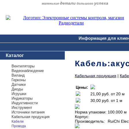
детали
успеха
маленькие
большого
Информация для клие
Каталог
Кабель:аку
Вентиляторы
Видеонаблюдение
Виланд
Кабельная продукция
|
Кабе
Герконы
Датчики
Цены:
Диоды
Игрушки
21,00 руб.
от 20 м
Индикаторы
30,00 руб.
от 1 м
Индуктивности
Инструмент
Норма упаковки:
100.000 м
Источники питания
Корпус:
Кабельная продукция
Производитель:
RuiChi Elec
Кабели
Провода