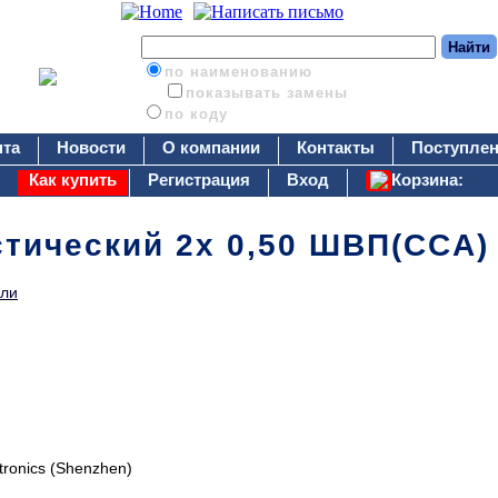
по наименованию
показывать замены
по коду
нта
Новости
О компании
Контакты
Поступлен
Как купить
Регистрация
Вход
Корзина:
стический 2х 0,50 ШВП(CCA)
ли
tronics (Shenzhen)