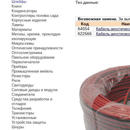
Шлейфы
Тех.данные:
Книги
Конденсаторы
Контроллеры полива сада
Возможная замена.
За вы
Корпусные изделия
Код
Наи
Лампы
К4554
Кабель:акустическ
Материалы
К22566
Кабель:акустичес
Метизы, крепеж, прокладки
изолирующие
Микросхемы
Оптические принадлежности
Оптоэлектроника
Паяльное оборудование
Переключатели
Приборы
Промышленная мебель
Резисторы
Реле
Светодиоды
Силовые диоды и модули
Соединители
Средства разработки и
отладки
Телефония
Транзисторы
Установочные
Устройства защиты
Шнуры