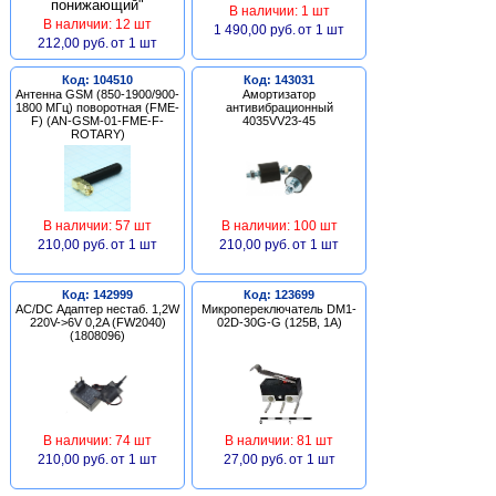
В наличии: 1 шт
В наличии: 12 шт
1 490,00 руб.
от 1 шт
212,00 руб.
от 1 шт
Код: 104510
Код: 143031
Антенна GSM (850-1900/900-
Амортизатор
1800 МГц) поворотная (FME-
антивибрационный
F) (AN-GSM-01-FME-F-
4035VV23-45
ROTARY)
В наличии: 57 шт
В наличии: 100 шт
210,00 руб.
от 1 шт
210,00 руб.
от 1 шт
Код: 142999
Код: 123699
AC/DC Адаптер нестаб. 1,2W
Микропереключатель DM1-
220V->6V 0,2A (FW2040)
02D-30G-G (125В, 1А)
(1808096)
В наличии: 74 шт
В наличии: 81 шт
210,00 руб.
от 1 шт
27,00 руб.
от 1 шт