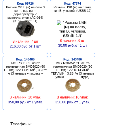
Код: 99726
Код: 47874
Разъем 220В (п) на блок 3
Разъем USB (м) на плату,
конт., под винт,
тип В, угловой, (USBB-1J)
держ.предохр.,с
выключателем (AC-014)
(KLS1-AS-303-1)
В наличии: 6 шт
В наличии: 7 шт
30,00 руб.
от 1 шт
216,00 руб.
от 1 шт
Код: 143485
Код: 143486
IMG-R30B-CF-лента
IMG-R30WW-CF-лента
герметичная SMD3020 (60
герметичная SMD3020 (60
LED/м) 12VD СИНИЙ , 3,2Вт/
LED/м) 12VDC БЕЛЫЙ
м (3 метра в упаковке +
ТЕПЛЫЙ , 3,2Вт/м (3 метра в
фурнитура)
упаковке + фурнитура)
В наличии: 10 упак.
В наличии: 10 упак.
350,00 руб.
от 1 упак.
350,00 руб.
от 1 упак.
Телефоны: