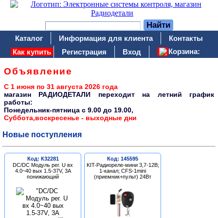
Каталог
Информация для клиента
Контакты
Корзина:
Как купить
Регистрация
Вход
Объявление
С 1 июня по 31 августа 2026 года
магазин РАДИОДЕТАЛИ переходит на летний график
работы:
Понедельник-пятница c 9.00 до 19.00,
Суббота,воскресенье - выходные дни
Новые поступления
Код: К32281
Код: 145595
DC/DC Модуль рег. U вх
KIT-Радиореле-мини 3,7-12В;
4.0~40 вых 1.5-37V, 3A
1-канал; CFS-1mini
понижающий
(приемник+пульт) 24Вт