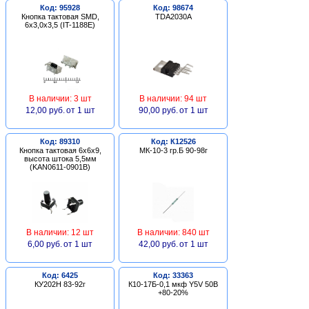
Код: 95928
Код: 98674
Кнопка тактовая SMD,
TDA2030A
6х3,0х3,5 (IT-1188E)
В наличии: 3 шт
В наличии: 94 шт
12,00 руб.
от 1 шт
90,00 руб.
от 1 шт
Код: 89310
Код: К12526
Кнопка тактовая 6х6х9,
МК-10-3 гр.Б 90-98г
высота штока 5,5мм
(KAN0611-0901B)
В наличии: 12 шт
В наличии: 840 шт
6,00 руб.
от 1 шт
42,00 руб.
от 1 шт
Код: 6425
Код: 33363
КУ202Н 83-92г
К10-17Б-0,1 мкф Y5V 50В
+80-20%