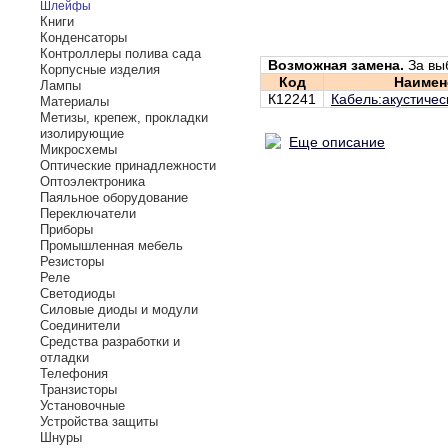
Шлейфы
Книги
Конденсаторы
Контроллеры полива сада
Возможная замена.
За вы
Корпусные изделия
Код
Наимен
Лампы
К12241
Кабель:акустичес
Материалы
Метизы, крепеж, прокладки
изолирующие
Еще описание
Микросхемы
Оптические принадлежности
Оптоэлектроника
Паяльное оборудование
Переключатели
Приборы
Промышленная мебель
Резисторы
Реле
Светодиоды
Силовые диоды и модули
Соединители
Средства разработки и
отладки
Телефония
Транзисторы
Установочные
Устройства защиты
Шнуры