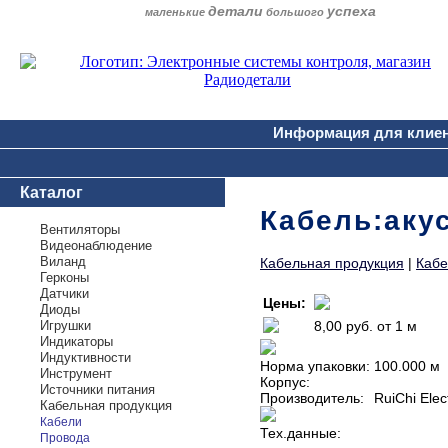
детали
успеха
маленькие
большого
Информация для клие
Каталог
Кабель:аку
Вентиляторы
Видеонаблюдение
Виланд
Кабельная продукция
|
Кабе
Герконы
Датчики
Цены:
Диоды
Игрушки
8,00 руб.
от 1 м
Индикаторы
Индуктивности
Норма упаковки:
100.000 м
Инструмент
Корпус:
Источники питания
Производитель:
RuiChi Elec
Кабельная продукция
Кабели
Тех.данные:
Провода