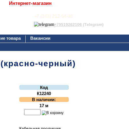
Интернет-магазин
+7 (342) 212-54-00
+79519262106
(Telegram)
ие товара
Вакансии
 (красно-черный)
Код
К12240
В наличии:
17 м
Кабельная продукция