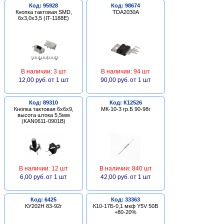
Код: 95928
Код: 98674
Кнопка тактовая SMD,
TDA2030A
6х3,0х3,5 (IT-1188E)
В наличии: 3 шт
В наличии: 94 шт
12,00 руб.
от 1 шт
90,00 руб.
от 1 шт
Код: 89310
Код: К12526
Кнопка тактовая 6х6х9,
МК-10-3 гр.Б 90-98г
высота штока 5,5мм
(KAN0611-0901B)
В наличии: 12 шт
В наличии: 840 шт
6,00 руб.
от 1 шт
42,00 руб.
от 1 шт
Код: 6425
Код: 33363
КУ202Н 83-92г
К10-17Б-0,1 мкф Y5V 50В
+80-20%