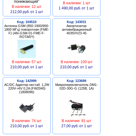
В наличии: 1 шт
В наличии: 12 шт
1 490,00 руб.
от 1 шт
212,00 руб.
от 1 шт
Код: 104510
Код: 143031
Антенна GSM (850-1900/900-
Амортизатор
1800 МГц) поворотная (FME-
антивибрационный
F) (AN-GSM-01-FME-F-
4035VV23-45
ROTARY)
В наличии: 57 шт
В наличии: 100 шт
210,00 руб.
от 1 шт
210,00 руб.
от 1 шт
Код: 142999
Код: 123699
AC/DC Адаптер нестаб. 1,2W
Микропереключатель DM1-
220V->6V 0,2A (FW2040)
02D-30G-G (125В, 1А)
(1808096)
В наличии: 74 шт
В наличии: 81 шт
210,00 руб.
от 1 шт
27,00 руб.
от 1 шт