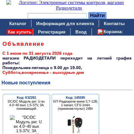
Каталог
Информация для клиента
Контакты
Корзина:
Как купить
Регистрация
Вход
Объявление
С 1 июня по 31 августа 2026 года
магазин РАДИОДЕТАЛИ переходит на летний график
работы:
Понедельник-пятница c 9.00 до 19.00,
Суббота,воскресенье - выходные дни
Новые поступления
Код: К32281
Код: 145595
DC/DC Модуль рег. U вх
KIT-Радиореле-мини 3,7-12В;
4.0~40 вых 1.5-37V, 3A
1-канал; CFS-1mini
понижающий
(приемник+пульт) 24Вт