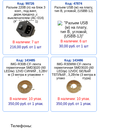
Код: 99726
Код: 47874
Разъем 220В (п) на блок 3
Разъем USB (м) на плату,
конт., под винт,
тип В, угловой, (USBB-1J)
держ.предохр.,с
выключателем (AC-014)
(KLS1-AS-303-1)
В наличии: 6 шт
В наличии: 7 шт
30,00 руб.
от 1 шт
216,00 руб.
от 1 шт
Код: 143485
Код: 143486
IMG-R30B-CF-лента
IMG-R30WW-CF-лента
герметичная SMD3020 (60
герметичная SMD3020 (60
LED/м) 12VD СИНИЙ , 3,2Вт/
LED/м) 12VDC БЕЛЫЙ
м (3 метра в упаковке +
ТЕПЛЫЙ , 3,2Вт/м (3 метра в
фурнитура)
упаковке + фурнитура)
В наличии: 10 упак.
В наличии: 10 упак.
350,00 руб.
от 1 упак.
350,00 руб.
от 1 упак.
Телефоны: