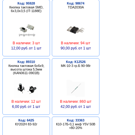
Код: 95928
Код: 98674
Кнопка тактовая SMD,
TDA2030A
6х3,0х3,5 (IT-1188E)
В наличии: 3 шт
В наличии: 94 шт
12,00 руб.
от 1 шт
90,00 руб.
от 1 шт
Код: 89310
Код: К12526
Кнопка тактовая 6х6х9,
МК-10-3 гр.Б 90-98г
высота штока 5,5мм
(KAN0611-0901B)
В наличии: 12 шт
В наличии: 860 шт
6,00 руб.
от 1 шт
42,00 руб.
от 1 шт
Код: 6425
Код: 33363
КУ202Н 83-92г
К10-17Б-0,1 мкф Y5V 50В
+80-20%