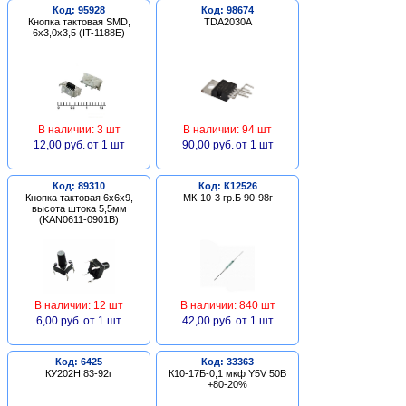
Код: 95928
Код: 98674
Кнопка тактовая SMD,
TDA2030A
6х3,0х3,5 (IT-1188E)
В наличии: 3 шт
В наличии: 94 шт
12,00 руб.
от 1 шт
90,00 руб.
от 1 шт
Код: 89310
Код: К12526
Кнопка тактовая 6х6х9,
МК-10-3 гр.Б 90-98г
высота штока 5,5мм
(KAN0611-0901B)
В наличии: 12 шт
В наличии: 840 шт
6,00 руб.
от 1 шт
42,00 руб.
от 1 шт
Код: 6425
Код: 33363
КУ202Н 83-92г
К10-17Б-0,1 мкф Y5V 50В
+80-20%