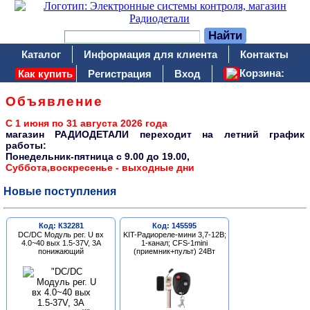
Каталог
Информация для клиента
Контакты
Корзина:
Как купить
Регистрация
Вход
Объявление
С 1 июня по 31 августа 2026 года
магазин РАДИОДЕТАЛИ переходит на летний график
работы:
Понедельник-пятница c 9.00 до 19.00,
Суббота,воскресенье - выходные дни
Новые поступления
Код: К32281
Код: 145595
DC/DC Модуль рег. U вх
KIT-Радиореле-мини 3,7-12В;
4.0~40 вых 1.5-37V, 3A
1-канал; CFS-1mini
понижающий
(приемник+пульт) 24Вт