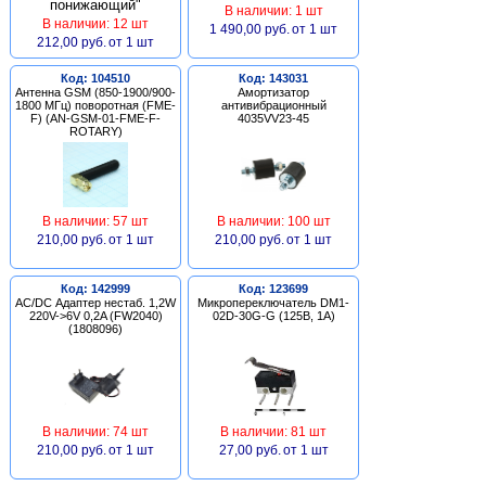
В наличии: 1 шт
В наличии: 12 шт
1 490,00 руб.
от 1 шт
212,00 руб.
от 1 шт
Код: 104510
Код: 143031
Антенна GSM (850-1900/900-
Амортизатор
1800 МГц) поворотная (FME-
антивибрационный
F) (AN-GSM-01-FME-F-
4035VV23-45
ROTARY)
В наличии: 57 шт
В наличии: 100 шт
210,00 руб.
от 1 шт
210,00 руб.
от 1 шт
Код: 142999
Код: 123699
AC/DC Адаптер нестаб. 1,2W
Микропереключатель DM1-
220V->6V 0,2A (FW2040)
02D-30G-G (125В, 1А)
(1808096)
В наличии: 74 шт
В наличии: 81 шт
210,00 руб.
от 1 шт
27,00 руб.
от 1 шт