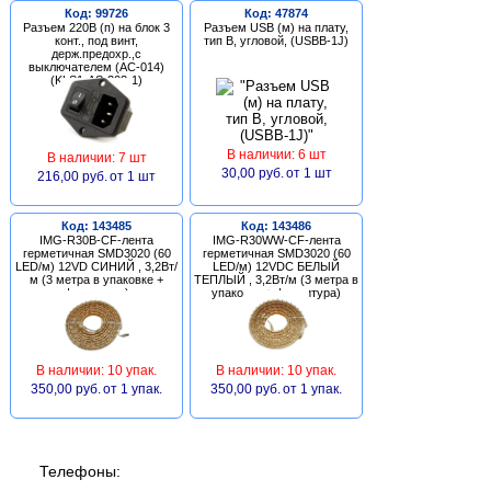
Код: 99726
Код: 47874
Разъем 220В (п) на блок 3
Разъем USB (м) на плату,
конт., под винт,
тип В, угловой, (USBB-1J)
держ.предохр.,с
выключателем (AC-014)
(KLS1-AS-303-1)
В наличии: 6 шт
В наличии: 7 шт
30,00 руб.
от 1 шт
216,00 руб.
от 1 шт
Код: 143485
Код: 143486
IMG-R30B-CF-лента
IMG-R30WW-CF-лента
герметичная SMD3020 (60
герметичная SMD3020 (60
LED/м) 12VD СИНИЙ , 3,2Вт/
LED/м) 12VDC БЕЛЫЙ
м (3 метра в упаковке +
ТЕПЛЫЙ , 3,2Вт/м (3 метра в
фурнитура)
упаковке + фурнитура)
В наличии: 10 упак.
В наличии: 10 упак.
350,00 руб.
от 1 упак.
350,00 руб.
от 1 упак.
Телефоны: