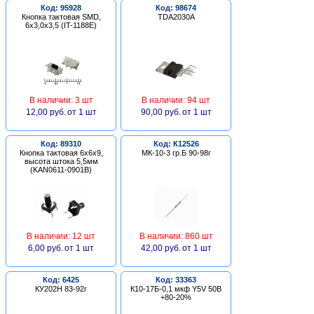
Код: 95928
Код: 98674
Кнопка тактовая SMD,
TDA2030A
6х3,0х3,5 (IT-1188E)
В наличии: 3 шт
В наличии: 94 шт
12,00 руб.
от 1 шт
90,00 руб.
от 1 шт
Код: 89310
Код: К12526
Кнопка тактовая 6х6х9,
МК-10-3 гр.Б 90-98г
высота штока 5,5мм
(KAN0611-0901B)
В наличии: 12 шт
В наличии: 860 шт
6,00 руб.
от 1 шт
42,00 руб.
от 1 шт
Код: 6425
Код: 33363
КУ202Н 83-92г
К10-17Б-0,1 мкф Y5V 50В
+80-20%