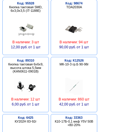
Код: 95928
Код: 98674
Кнопка тактовая SMD,
TDA2030A
6х3,0х3,5 (IT-1188E)
В наличии: 3 шт
В наличии: 94 шт
12,00 руб.
от 1 шт
90,00 руб.
от 1 шт
Код: 89310
Код: К12526
Кнопка тактовая 6х6х9,
МК-10-3 гр.Б 90-98г
высота штока 5,5мм
(KAN0611-0901B)
В наличии: 12 шт
В наличии: 860 шт
6,00 руб.
от 1 шт
42,00 руб.
от 1 шт
Код: 6425
Код: 33363
КУ202Н 83-92г
К10-17Б-0,1 мкф Y5V 50В
+80-20%