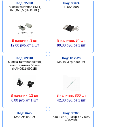
Код: 95928
Код: 98674
Кнопка тактовая SMD,
TDA2030A
6х3,0х3,5 (IT-1188E)
В наличии: 3 шт
В наличии: 94 шт
12,00 руб.
от 1 шт
90,00 руб.
от 1 шт
Код: 89310
Код: К12526
Кнопка тактовая 6х6х9,
МК-10-3 гр.Б 90-98г
высота штока 5,5мм
(KAN0611-0901B)
В наличии: 12 шт
В наличии: 860 шт
6,00 руб.
от 1 шт
42,00 руб.
от 1 шт
Код: 6425
Код: 33363
КУ202Н 83-92г
К10-17Б-0,1 мкф Y5V 50В
+80-20%