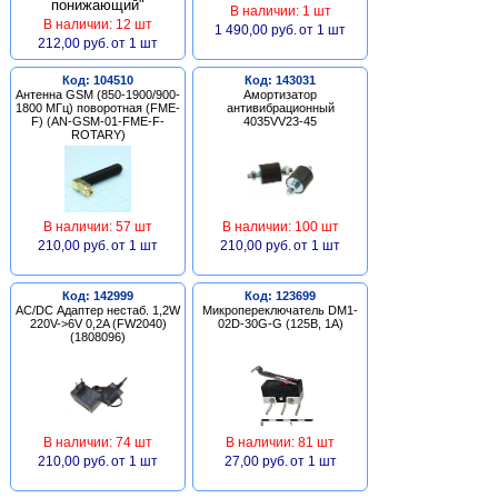
В наличии: 1 шт
В наличии: 12 шт
1 490,00 руб.
от 1 шт
212,00 руб.
от 1 шт
Код: 104510
Код: 143031
Антенна GSM (850-1900/900-
Амортизатор
1800 МГц) поворотная (FME-
антивибрационный
F) (AN-GSM-01-FME-F-
4035VV23-45
ROTARY)
В наличии: 57 шт
В наличии: 100 шт
210,00 руб.
от 1 шт
210,00 руб.
от 1 шт
Код: 142999
Код: 123699
AC/DC Адаптер нестаб. 1,2W
Микропереключатель DM1-
220V->6V 0,2A (FW2040)
02D-30G-G (125В, 1А)
(1808096)
В наличии: 74 шт
В наличии: 81 шт
210,00 руб.
от 1 шт
27,00 руб.
от 1 шт