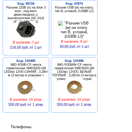
Код: 99726
Код: 47874
Разъем 220В (п) на блок 3
Разъем USB (м) на плату,
конт., под винт,
тип В, угловой, (USBB-1J)
держ.предохр.,с
выключателем (AC-014)
(KLS1-AS-303-1)
В наличии: 6 шт
В наличии: 7 шт
30,00 руб.
от 1 шт
216,00 руб.
от 1 шт
Код: 143485
Код: 143486
IMG-R30B-CF-лента
IMG-R30WW-CF-лента
герметичная SMD3020 (60
герметичная SMD3020 (60
LED/м) 12VD СИНИЙ , 3,2Вт/
LED/м) 12VDC БЕЛЫЙ
м (3 метра в упаковке +
ТЕПЛЫЙ , 3,2Вт/м (3 метра в
фурнитура)
упаковке + фурнитура)
В наличии: 10 упак.
В наличии: 10 упак.
350,00 руб.
от 1 упак.
350,00 руб.
от 1 упак.
Телефоны: