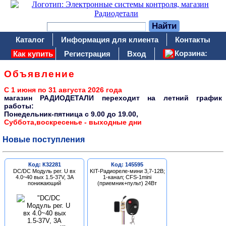
Каталог
Информация для клиента
Контакты
Корзина:
Как купить
Регистрация
Вход
Объявление
С 1 июня по 31 августа 2026 года
магазин РАДИОДЕТАЛИ переходит на летний график
работы:
Понедельник-пятница c 9.00 до 19.00,
Суббота,воскресенье - выходные дни
Новые поступления
Код: К32281
Код: 145595
DC/DC Модуль рег. U вх
KIT-Радиореле-мини 3,7-12В;
4.0~40 вых 1.5-37V, 3A
1-канал; CFS-1mini
понижающий
(приемник+пульт) 24Вт