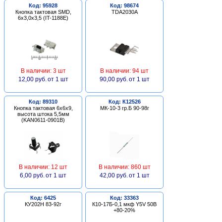
Код: 95928
Код: 98674
Кнопка тактовая SMD,
TDA2030A
6х3,0х3,5 (IT-1188E)
В наличии: 3 шт
В наличии: 94 шт
12,00 руб.
от 1 шт
90,00 руб.
от 1 шт
Код: 89310
Код: К12526
Кнопка тактовая 6х6х9,
МК-10-3 гр.Б 90-98г
высота штока 5,5мм
(KAN0611-0901B)
В наличии: 12 шт
В наличии: 860 шт
6,00 руб.
от 1 шт
42,00 руб.
от 1 шт
Код: 6425
Код: 33363
КУ202Н 83-92г
К10-17Б-0,1 мкф Y5V 50В
+80-20%