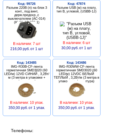
Код: 99726
Код: 47874
Разъем 220В (п) на блок 3
Разъем USB (м) на плату,
конт., под винт,
тип В, угловой, (USBB-1J)
держ.предохр.,с
выключателем (AC-014)
(KLS1-AS-303-1)
В наличии: 6 шт
В наличии: 7 шт
30,00 руб.
от 1 шт
216,00 руб.
от 1 шт
Код: 143485
Код: 143486
IMG-R30B-CF-лента
IMG-R30WW-CF-лента
герметичная SMD3020 (60
герметичная SMD3020 (60
LED/м) 12VD СИНИЙ , 3,2Вт/
LED/м) 12VDC БЕЛЫЙ
м (3 метра в упаковке +
ТЕПЛЫЙ , 3,2Вт/м (3 метра в
фурнитура)
упаковке + фурнитура)
В наличии: 10 упак.
В наличии: 10 упак.
350,00 руб.
от 1 упак.
350,00 руб.
от 1 упак.
Телефоны: