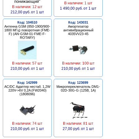
В наличии: 1 шт
В наличии: 12 шт
1 490,00 руб.
от 1 шт
212,00 руб.
от 1 шт
Код: 104510
Код: 143031
Антенна GSM (850-1900/900-
Амортизатор
1800 МГц) поворотная (FME-
антивибрационный
F) (AN-GSM-01-FME-F-
4035VV23-45
ROTARY)
В наличии: 57 шт
В наличии: 100 шт
210,00 руб.
от 1 шт
210,00 руб.
от 1 шт
Код: 142999
Код: 123699
AC/DC Адаптер нестаб. 1,2W
Микропереключатель DM1-
220V->6V 0,2A (FW2040)
02D-30G-G (125В, 1А)
(1808096)
В наличии: 74 шт
В наличии: 81 шт
210,00 руб.
от 1 шт
27,00 руб.
от 1 шт