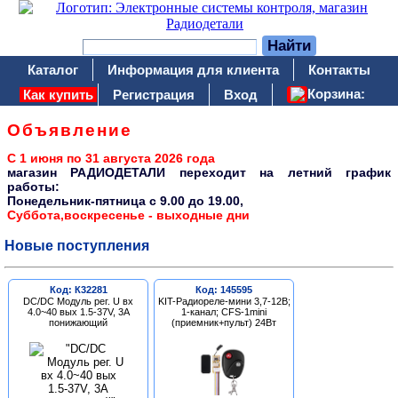
Каталог
Информация для клиента
Контакты
Корзина:
Как купить
Регистрация
Вход
Объявление
С 1 июня по 31 августа 2026 года
магазин РАДИОДЕТАЛИ переходит на летний график
работы:
Понедельник-пятница c 9.00 до 19.00,
Суббота,воскресенье - выходные дни
Новые поступления
Код: К32281
Код: 145595
DC/DC Модуль рег. U вх
KIT-Радиореле-мини 3,7-12В;
4.0~40 вых 1.5-37V, 3A
1-канал; CFS-1mini
понижающий
(приемник+пульт) 24Вт