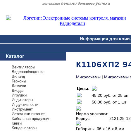
детали
успеха
маленькие
большого
Информация для клие
Каталог
К1106ХП2 9
Вентиляторы
Видеонаблюдение
Виланд
Микросхемы
|
Микросхемы о
Герконы
Датчики
Цены:
Диоды
Игрушки
45,20 руб.
от 25 шт
Индикаторы
50,00 руб.
от 1 шт
Индуктивности
Инструмент
Норма упаковки:
Источники питания
Корпус:
2121.28-1
Кабельная продукция
Книги
Конденсаторы
Габариты:
36 х 16 х 8 мм