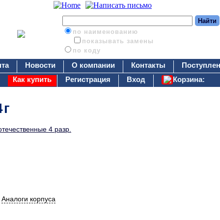
по наименованию
показывать замены
по коду
нта
Новости
О компании
Контакты
Поступлен
Как купить
Регистрация
Вход
Корзина:
4г
течественные 4 разр.
2
Аналоги корпуса