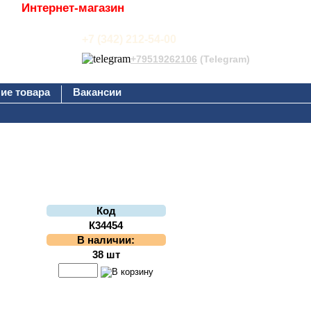
Интернет-магазин
+7 (342) 212-54-00
+79519262106
(Telegram)
ие товара
Вакансии
Код
К34454
В наличии:
38 шт