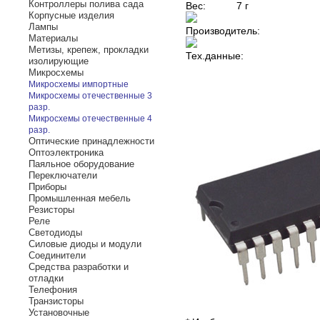
Контроллеры полива сада
Вес:
7 г
Корпусные изделия
Лампы
Производитель:
Материалы
Метизы, крепеж, прокладки
Тех.данные:
изолирующие
Микросхемы
Микросхемы импортные
Микросхемы отечественные 3
разр.
Микросхемы отечественные 4
разр.
Оптические принадлежности
Оптоэлектроника
Паяльное оборудование
Переключатели
Приборы
Промышленная мебель
Резисторы
Реле
Светодиоды
Силовые диоды и модули
Соединители
Средства разработки и
отладки
Телефония
Транзисторы
Установочные