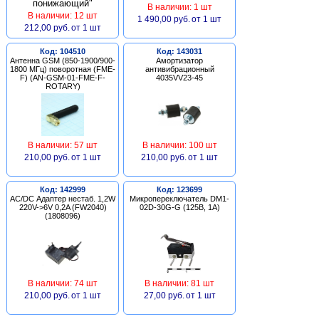
В наличии: 1 шт
В наличии: 12 шт
1 490,00 руб.
от 1 шт
212,00 руб.
от 1 шт
Код: 104510
Код: 143031
Антенна GSM (850-1900/900-
Амортизатор
1800 МГц) поворотная (FME-
антивибрационный
F) (AN-GSM-01-FME-F-
4035VV23-45
ROTARY)
В наличии: 57 шт
В наличии: 100 шт
210,00 руб.
от 1 шт
210,00 руб.
от 1 шт
Код: 142999
Код: 123699
AC/DC Адаптер нестаб. 1,2W
Микропереключатель DM1-
220V->6V 0,2A (FW2040)
02D-30G-G (125В, 1А)
(1808096)
В наличии: 74 шт
В наличии: 81 шт
210,00 руб.
от 1 шт
27,00 руб.
от 1 шт