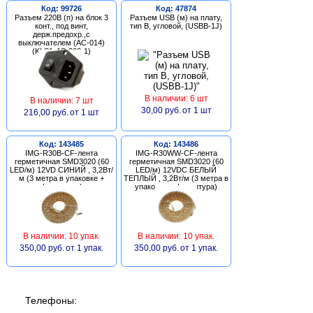
Код: 99726
Код: 47874
Разъем 220В (п) на блок 3
Разъем USB (м) на плату,
конт., под винт,
тип В, угловой, (USBB-1J)
держ.предохр.,с
выключателем (AC-014)
(KLS1-AS-303-1)
В наличии: 6 шт
В наличии: 7 шт
30,00 руб.
от 1 шт
216,00 руб.
от 1 шт
Код: 143485
Код: 143486
IMG-R30B-CF-лента
IMG-R30WW-CF-лента
герметичная SMD3020 (60
герметичная SMD3020 (60
LED/м) 12VD СИНИЙ , 3,2Вт/
LED/м) 12VDC БЕЛЫЙ
м (3 метра в упаковке +
ТЕПЛЫЙ , 3,2Вт/м (3 метра в
фурнитура)
упаковке + фурнитура)
В наличии: 10 упак.
В наличии: 10 упак.
350,00 руб.
от 1 упак.
350,00 руб.
от 1 упак.
Телефоны: