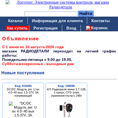
Каталог
Информация для клиента
Контакты
Корзина:
Как купить
Регистрация
Вход
Объявление
С 1 июня по 31 августа 2026 года
магазин РАДИОДЕТАЛИ переходит на летний график
работы:
Понедельник-пятница c 9.00 до 19.00,
Суббота,воскресенье - выходные дни
Новые поступления
Код: К32281
Код: 145595
DC/DC Модуль рег. U вх
KIT-Радиореле-мини 3,7-12В;
4.0~40 вых 1.5-37V, 3A
1-канал; CFS-1mini
понижающий
(приемник+пульт) 24Вт