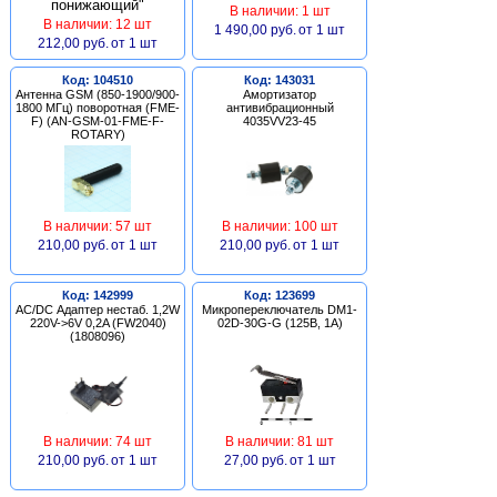
В наличии: 1 шт
В наличии: 12 шт
1 490,00 руб.
от 1 шт
212,00 руб.
от 1 шт
Код: 104510
Код: 143031
Антенна GSM (850-1900/900-
Амортизатор
1800 МГц) поворотная (FME-
антивибрационный
F) (AN-GSM-01-FME-F-
4035VV23-45
ROTARY)
В наличии: 57 шт
В наличии: 100 шт
210,00 руб.
от 1 шт
210,00 руб.
от 1 шт
Код: 142999
Код: 123699
AC/DC Адаптер нестаб. 1,2W
Микропереключатель DM1-
220V->6V 0,2A (FW2040)
02D-30G-G (125В, 1А)
(1808096)
В наличии: 74 шт
В наличии: 81 шт
210,00 руб.
от 1 шт
27,00 руб.
от 1 шт