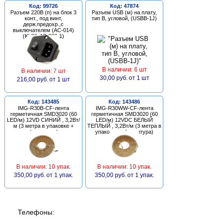
Код: 99726
Код: 47874
Разъем 220В (п) на блок 3
Разъем USB (м) на плату,
конт., под винт,
тип В, угловой, (USBB-1J)
держ.предохр.,с
выключателем (AC-014)
(KLS1-AS-303-1)
В наличии: 6 шт
В наличии: 7 шт
30,00 руб.
от 1 шт
216,00 руб.
от 1 шт
Код: 143485
Код: 143486
IMG-R30B-CF-лента
IMG-R30WW-CF-лента
герметичная SMD3020 (60
герметичная SMD3020 (60
LED/м) 12VD СИНИЙ , 3,2Вт/
LED/м) 12VDC БЕЛЫЙ
м (3 метра в упаковке +
ТЕПЛЫЙ , 3,2Вт/м (3 метра в
фурнитура)
упаковке + фурнитура)
В наличии: 10 упак.
В наличии: 10 упак.
350,00 руб.
от 1 упак.
350,00 руб.
от 1 упак.
Телефоны: