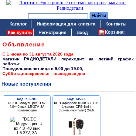
Каталог
Информация для клиента
Контакты
Корзина:
Как купить
Регистрация
Вход
Объявление
С 1 июня по 31 августа 2026 года
магазин РАДИОДЕТАЛИ переходит на летний график
работы:
Понедельник-пятница c 9.00 до 19.00,
Суббота,воскресенье - выходные дни
Новые поступления
Код: К32281
Код: 145595
DC/DC Модуль рег. U вх
KIT-Радиореле-мини 3,7-12В;
4.0~40 вых 1.5-37V, 3A
1-канал; CFS-1mini
понижающий
(приемник+пульт) 24Вт