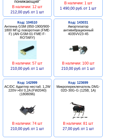
В наличии: 1 шт
В наличии: 12 шт
1 490,00 руб.
от 1 шт
212,00 руб.
от 1 шт
Код: 104510
Код: 143031
Антенна GSM (850-1900/900-
Амортизатор
1800 МГц) поворотная (FME-
антивибрационный
F) (AN-GSM-01-FME-F-
4035VV23-45
ROTARY)
В наличии: 57 шт
В наличии: 100 шт
210,00 руб.
от 1 шт
210,00 руб.
от 1 шт
Код: 142999
Код: 123699
AC/DC Адаптер нестаб. 1,2W
Микропереключатель DM1-
220V->6V 0,2A (FW2040)
02D-30G-G (125В, 1А)
(1808096)
В наличии: 74 шт
В наличии: 81 шт
210,00 руб.
от 1 шт
27,00 руб.
от 1 шт