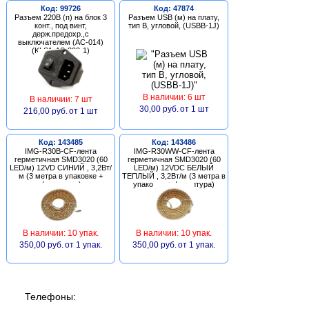
Код: 99726
Код: 47874
Разъем 220В (п) на блок 3
Разъем USB (м) на плату,
конт., под винт,
тип В, угловой, (USBB-1J)
держ.предохр.,с
выключателем (AC-014)
(KLS1-AS-303-1)
В наличии: 6 шт
В наличии: 7 шт
30,00 руб.
от 1 шт
216,00 руб.
от 1 шт
Код: 143485
Код: 143486
IMG-R30B-CF-лента
IMG-R30WW-CF-лента
герметичная SMD3020 (60
герметичная SMD3020 (60
LED/м) 12VD СИНИЙ , 3,2Вт/
LED/м) 12VDC БЕЛЫЙ
м (3 метра в упаковке +
ТЕПЛЫЙ , 3,2Вт/м (3 метра в
фурнитура)
упаковке + фурнитура)
В наличии: 10 упак.
В наличии: 10 упак.
350,00 руб.
от 1 упак.
350,00 руб.
от 1 упак.
Телефоны: