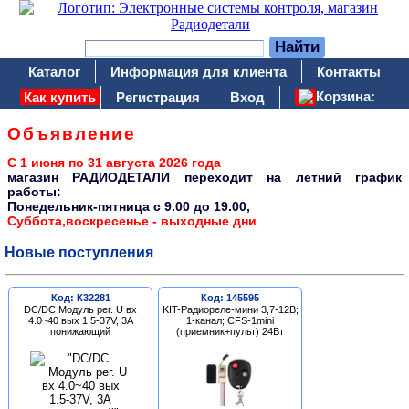
Каталог
Информация для клиента
Контакты
Корзина:
Как купить
Регистрация
Вход
Объявление
С 1 июня по 31 августа 2026 года
магазин РАДИОДЕТАЛИ переходит на летний график
работы:
Понедельник-пятница c 9.00 до 19.00,
Суббота,воскресенье - выходные дни
Новые поступления
Код: К32281
Код: 145595
DC/DC Модуль рег. U вх
KIT-Радиореле-мини 3,7-12В;
4.0~40 вых 1.5-37V, 3A
1-канал; CFS-1mini
понижающий
(приемник+пульт) 24Вт