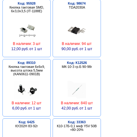
Код: 95928
Код: 98674
Кнопка тактовая SMD,
TDA2030A
6х3,0х3,5 (IT-1188E)
В наличии: 3 шт
В наличии: 94 шт
12,00 руб.
от 1 шт
90,00 руб.
от 1 шт
Код: 89310
Код: К12526
Кнопка тактовая 6х6х9,
МК-10-3 гр.Б 90-98г
высота штока 5,5мм
(KAN0611-0901B)
В наличии: 12 шт
В наличии: 840 шт
6,00 руб.
от 1 шт
42,00 руб.
от 1 шт
Код: 6425
Код: 33363
КУ202Н 83-92г
К10-17Б-0,1 мкф Y5V 50В
+80-20%