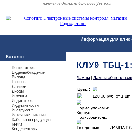
детали
успеха
маленькие
большого
Информация для клие
Каталог
КЛУ9 ТБЦ-1
Вентиляторы
Видеонаблюдение
Виланд
Лампы
|
Лампы общего наз
Герконы
Датчики
Цены:
Диоды
Игрушки
120,00 руб.
от 1 шт
Индикаторы
Индуктивности
Норма упаковки:
Инструмент
Корпус:
Источники питания
Производитель:
Кабельная продукция
Книги
Тех.данные:
ЛАМПА ПЛ
Конденсаторы