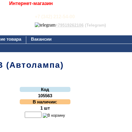
Интернет-магазин
+7 (342) 212-54-00
+79519262106
(Telegram)
ие товара
Вакансии
В (Автолампа)
Код
105563
В наличии:
1 шт