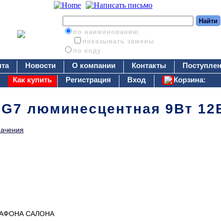
по наименованию
показывать замены
по коду
нта
Новости
О компании
Контакты
Поступлен
Как купить
Регистрация
Вход
Корзина:
:G7 люминесцентная 9Вт 12
начения
АФОНА САЛОНА