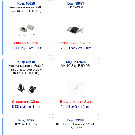
Код: 95928
Код: 98674
Кнопка тактовая SMD,
TDA2030A
6х3,0х3,5 (IT-1188E)
В наличии: 3 шт
В наличии: 94 шт
12,00 руб.
от 1 шт
90,00 руб.
от 1 шт
Код: 89310
Код: К12526
Кнопка тактовая 6х6х9,
МК-10-3 гр.Б 90-98г
высота штока 5,5мм
(KAN0611-0901B)
В наличии: 12 шт
В наличии: 840 шт
6,00 руб.
от 1 шт
42,00 руб.
от 1 шт
Код: 6425
Код: 33363
КУ202Н 83-92г
К10-17Б-0,1 мкф Y5V 50В
+80-20%