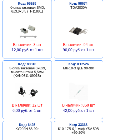
Код: 95928
Код: 98674
Кнопка тактовая SMD,
TDA2030A
6х3,0х3,5 (IT-1188E)
В наличии: 3 шт
В наличии: 94 шт
12,00 руб.
от 1 шт
90,00 руб.
от 1 шт
Код: 89310
Код: К12526
Кнопка тактовая 6х6х9,
МК-10-3 гр.Б 90-98г
высота штока 5,5мм
(KAN0611-0901B)
В наличии: 12 шт
В наличии: 860 шт
6,00 руб.
от 1 шт
42,00 руб.
от 1 шт
Код: 6425
Код: 33363
КУ202Н 83-92г
К10-17Б-0,1 мкф Y5V 50В
+80-20%