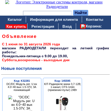
Каталог
Информация для клиента
Контакты
Корзина:
Как купить
Регистрация
Вход
Объявление
С 1 июня по 31 августа 2026 года
магазин РАДИОДЕТАЛИ переходит на летний график
работы:
Понедельник-пятница c 9.00 до 19.00,
Суббота,воскресенье - выходные дни
Новые поступления
Код: К32281
Код: 145595
DC/DC Модуль рег. U вх
KIT-Радиореле-мини 3,7-12В;
4.0~40 вых 1.5-37V, 3A
1-канал; CFS-1mini
понижающий
(приемник+пульт) 24Вт