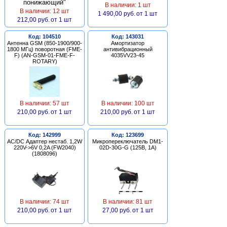
В наличии: 1 шт
В наличии: 12 шт
1 490,00 руб.
от 1 шт
212,00 руб.
от 1 шт
Код: 104510
Код: 143031
Антенна GSM (850-1900/900-
Амортизатор
1800 МГц) поворотная (FME-
антивибрационный
F) (AN-GSM-01-FME-F-
4035VV23-45
ROTARY)
В наличии: 57 шт
В наличии: 100 шт
210,00 руб.
от 1 шт
210,00 руб.
от 1 шт
Код: 142999
Код: 123699
AC/DC Адаптер нестаб. 1,2W
Микропереключатель DM1-
220V->6V 0,2A (FW2040)
02D-30G-G (125В, 1А)
(1808096)
В наличии: 74 шт
В наличии: 81 шт
210,00 руб.
от 1 шт
27,00 руб.
от 1 шт