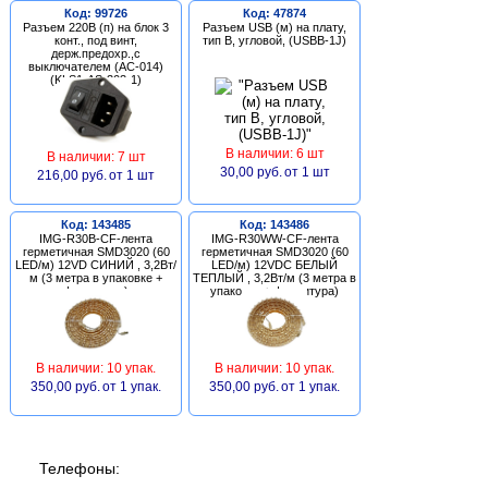
Код: 99726
Код: 47874
Разъем 220В (п) на блок 3
Разъем USB (м) на плату,
конт., под винт,
тип В, угловой, (USBB-1J)
держ.предохр.,с
выключателем (AC-014)
(KLS1-AS-303-1)
В наличии: 6 шт
В наличии: 7 шт
30,00 руб.
от 1 шт
216,00 руб.
от 1 шт
Код: 143485
Код: 143486
IMG-R30B-CF-лента
IMG-R30WW-CF-лента
герметичная SMD3020 (60
герметичная SMD3020 (60
LED/м) 12VD СИНИЙ , 3,2Вт/
LED/м) 12VDC БЕЛЫЙ
м (3 метра в упаковке +
ТЕПЛЫЙ , 3,2Вт/м (3 метра в
фурнитура)
упаковке + фурнитура)
В наличии: 10 упак.
В наличии: 10 упак.
350,00 руб.
от 1 упак.
350,00 руб.
от 1 упак.
Телефоны: