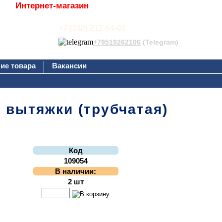
Интернет-магазин
+7 (342) 212-54-00
+79519262106
(Telegram)
ие товара
Вакансии
 вытяжки (трубчатая)
Код
109054
В наличии:
2 шт