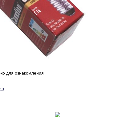
ько для ознакомления
он