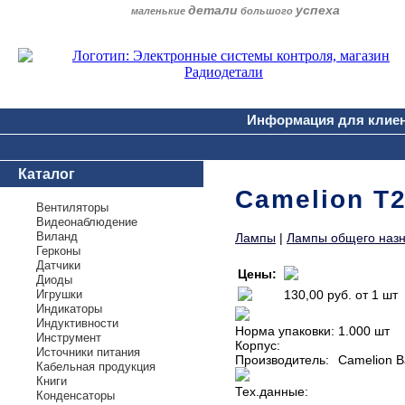
детали
успеха
маленькие
большого
Информация для клие
Каталог
Camelion T
Вентиляторы
Видеонаблюдение
Виланд
Лампы
|
Лампы общего наз
Герконы
Датчики
Цены:
Диоды
Игрушки
130,00 руб.
от 1 шт
Индикаторы
Индуктивности
Норма упаковки:
1.000 шт
Инструмент
Корпус:
Источники питания
Производитель:
Camelion B
Кабельная продукция
Книги
Тех.данные:
Конденсаторы