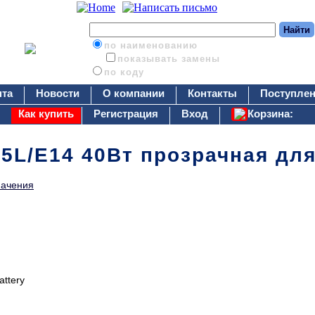
по наименованию
показывать замены
по коду
нта
Новости
О компании
Контакты
Поступлен
Как купить
Регистрация
Вход
Корзина:
25L/E14 40Вт прозрачная для
начения
attery