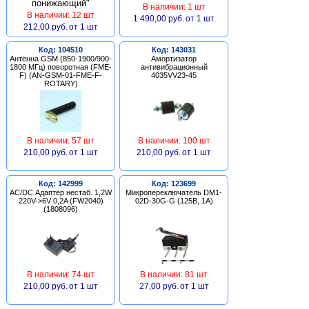
В наличии: 1 шт
В наличии: 12 шт
1 490,00 руб.
от 1 шт
212,00 руб.
от 1 шт
Код: 104510
Код: 143031
Антенна GSM (850-1900/900-
Амортизатор
1800 МГц) поворотная (FME-
антивибрационный
F) (AN-GSM-01-FME-F-
4035VV23-45
ROTARY)
В наличии: 57 шт
В наличии: 100 шт
210,00 руб.
от 1 шт
210,00 руб.
от 1 шт
Код: 142999
Код: 123699
AC/DC Адаптер нестаб. 1,2W
Микропереключатель DM1-
220V->6V 0,2A (FW2040)
02D-30G-G (125В, 1А)
(1808096)
В наличии: 74 шт
В наличии: 81 шт
210,00 руб.
от 1 шт
27,00 руб.
от 1 шт