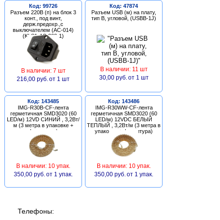
Код: 99726
Код: 47874
Разъем 220В (п) на блок 3
Разъем USB (м) на плату,
конт., под винт,
тип В, угловой, (USBB-1J)
держ.предохр.,с
выключателем (AC-014)
(KLS1-AS-303-1)
В наличии: 11 шт
В наличии: 7 шт
30,00 руб.
от 1 шт
216,00 руб.
от 1 шт
Код: 143485
Код: 143486
IMG-R30B-CF-лента
IMG-R30WW-CF-лента
герметичная SMD3020 (60
герметичная SMD3020 (60
LED/м) 12VD СИНИЙ , 3,2Вт/
LED/м) 12VDC БЕЛЫЙ
м (3 метра в упаковке +
ТЕПЛЫЙ , 3,2Вт/м (3 метра в
фурнитура)
упаковке + фурнитура)
В наличии: 10 упак.
В наличии: 10 упак.
350,00 руб.
от 1 упак.
350,00 руб.
от 1 упак.
Телефоны: