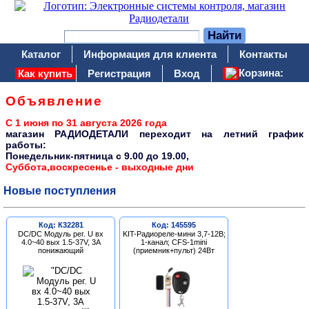
Каталог
Информация для клиента
Контакты
Корзина:
Как купить
Регистрация
Вход
Объявление
С 1 июня по 31 августа 2026 года
магазин РАДИОДЕТАЛИ переходит на летний график
работы:
Понедельник-пятница c 9.00 до 19.00,
Суббота,воскресенье - выходные дни
Новые поступления
Код: К32281
Код: 145595
DC/DC Модуль рег. U вх
KIT-Радиореле-мини 3,7-12В;
4.0~40 вых 1.5-37V, 3A
1-канал; CFS-1mini
понижающий
(приемник+пульт) 24Вт