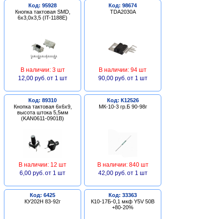
Код: 95928
Код: 98674
Кнопка тактовая SMD,
TDA2030A
6х3,0х3,5 (IT-1188E)
В наличии: 3 шт
В наличии: 94 шт
12,00 руб.
от 1 шт
90,00 руб.
от 1 шт
Код: 89310
Код: К12526
Кнопка тактовая 6х6х9,
МК-10-3 гр.Б 90-98г
высота штока 5,5мм
(KAN0611-0901B)
В наличии: 12 шт
В наличии: 840 шт
6,00 руб.
от 1 шт
42,00 руб.
от 1 шт
Код: 6425
Код: 33363
КУ202Н 83-92г
К10-17Б-0,1 мкф Y5V 50В
+80-20%