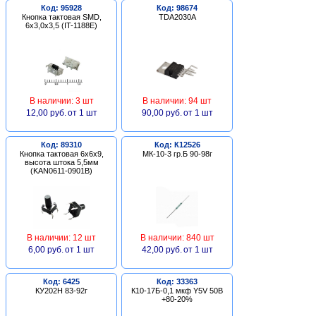
Код: 95928
Код: 98674
Кнопка тактовая SMD,
TDA2030A
6х3,0х3,5 (IT-1188E)
В наличии: 3 шт
В наличии: 94 шт
12,00 руб.
от 1 шт
90,00 руб.
от 1 шт
Код: 89310
Код: К12526
Кнопка тактовая 6х6х9,
МК-10-3 гр.Б 90-98г
высота штока 5,5мм
(KAN0611-0901B)
В наличии: 12 шт
В наличии: 840 шт
6,00 руб.
от 1 шт
42,00 руб.
от 1 шт
Код: 6425
Код: 33363
КУ202Н 83-92г
К10-17Б-0,1 мкф Y5V 50В
+80-20%