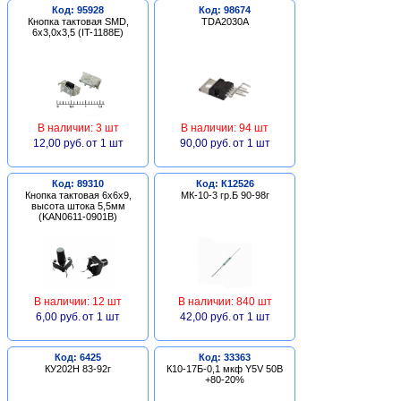
Код: 95928
Код: 98674
Кнопка тактовая SMD,
TDA2030A
6х3,0х3,5 (IT-1188E)
В наличии: 3 шт
В наличии: 94 шт
12,00 руб.
от 1 шт
90,00 руб.
от 1 шт
Код: 89310
Код: К12526
Кнопка тактовая 6х6х9,
МК-10-3 гр.Б 90-98г
высота штока 5,5мм
(KAN0611-0901B)
В наличии: 12 шт
В наличии: 840 шт
6,00 руб.
от 1 шт
42,00 руб.
от 1 шт
Код: 6425
Код: 33363
КУ202Н 83-92г
К10-17Б-0,1 мкф Y5V 50В
+80-20%