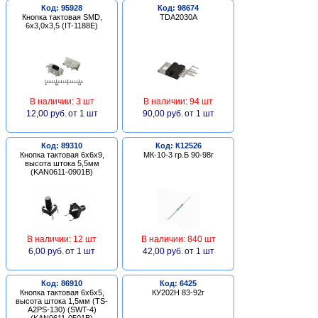
Код: 95928
Код: 98674
Кнопка тактовая SMD,
TDA2030A
6х3,0х3,5 (IT-1188E)
В наличии: 3 шт
В наличии: 94 шт
12,00 руб.
от 1 шт
90,00 руб.
от 1 шт
Код: 89310
Код: К12526
Кнопка тактовая 6х6х9,
МК-10-3 гр.Б 90-98г
высота штока 5,5мм
(KAN0611-0901B)
В наличии: 12 шт
В наличии: 840 шт
6,00 руб.
от 1 шт
42,00 руб.
от 1 шт
Код: 86910
Код: 6425
Кнопка тактовая 6х6х5,
КУ202Н 83-92г
высота штока 1,5мм (TS-
A2PS-130) (SWT-4)
(KAN0611-0501B)