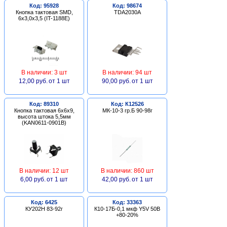
Код: 95928
Код: 98674
Кнопка тактовая SMD,
TDA2030A
6х3,0х3,5 (IT-1188E)
В наличии: 3 шт
В наличии: 94 шт
12,00 руб.
от 1 шт
90,00 руб.
от 1 шт
Код: 89310
Код: К12526
Кнопка тактовая 6х6х9,
МК-10-3 гр.Б 90-98г
высота штока 5,5мм
(KAN0611-0901B)
В наличии: 12 шт
В наличии: 860 шт
6,00 руб.
от 1 шт
42,00 руб.
от 1 шт
Код: 6425
Код: 33363
КУ202Н 83-92г
К10-17Б-0,1 мкф Y5V 50В
+80-20%