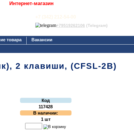
Интернет-магазин
+7 (342) 212-54-00
+79519262106
(Telegram)
ие товара
Вакансии
), 2 клавиши, (CFSL-2B)
Код
117428
В наличии:
1 шт