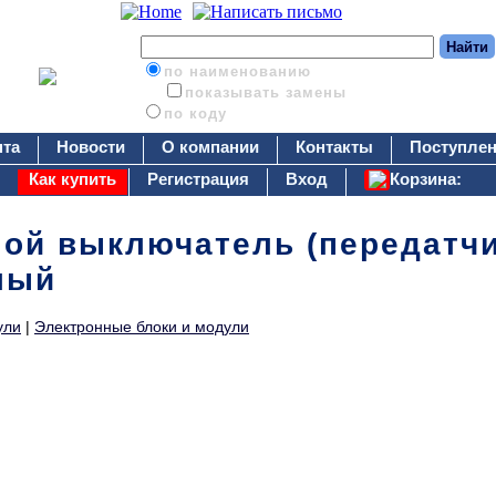
по наименованию
показывать замены
по коду
нта
Новости
О компании
Контакты
Поступлен
Как купить
Регистрация
Вход
Корзина:
ой выключатель (передатчик
лый
ули
|
Электронные блоки и модули