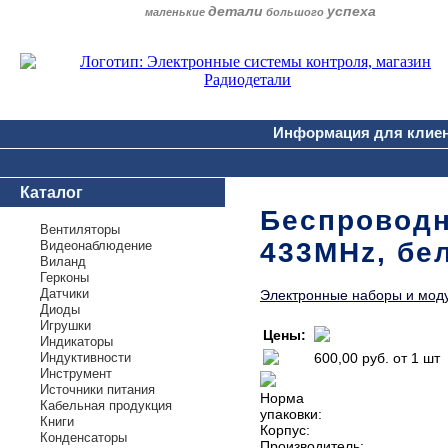
детали
успеха
маленькие
большого
Информация для клие
Каталог
Беспроводн
Вентиляторы
433MHz, бе
Видеонаблюдение
Виланд
Герконы
Датчики
Электронные наборы и мод
Диоды
Игрушки
Цены:
Индикаторы
Индуктивности
600,00 руб.
от 1 шт
Инструмент
Источники питания
Норма
Кабельная продукция
упаковки:
Книги
Корпус:
Конденсаторы
Производитель: