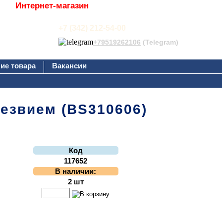
Интернет-магазин
+7 (342) 212-54-00
+79519262106
(Telegram)
ие товара
Вакансии
езвием (BS310606)
Код
117652
В наличии:
2 шт