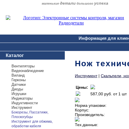
детали
успеха
маленькие
большого
Информация для клие
Каталог
Нож технич
Вентиляторы
Видеонаблюдение
Виланд
Инструмент
|
Скальпели, но
Герконы
Датчики
Цены:
Диоды
Игрушки
587,00 руб.
от 1 шт
Индикаторы
Индуктивности
Норма упаковки:
Инструмент
Корпус:
Бокорезы, Пассатижи,
Производитель:
Плоскогубцы
Инструмент для обжима,
Тех.данные:
обработки кабеля