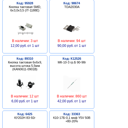
Код: 95928
Код: 98674
Кнопка тактовая SMD,
TDA2030A
6х3,0х3,5 (IT-1188E)
В наличии: 3 шт
В наличии: 94 шт
12,00 руб.
от 1 шт
90,00 руб.
от 1 шт
Код: 89310
Код: К12526
Кнопка тактовая 6х6х9,
МК-10-3 гр.Б 90-98г
высота штока 5,5мм
(KAN0611-0901B)
В наличии: 12 шт
В наличии: 860 шт
6,00 руб.
от 1 шт
42,00 руб.
от 1 шт
Код: 6425
Код: 33363
КУ202Н 83-92г
К10-17Б-0,1 мкф Y5V 50В
+80-20%