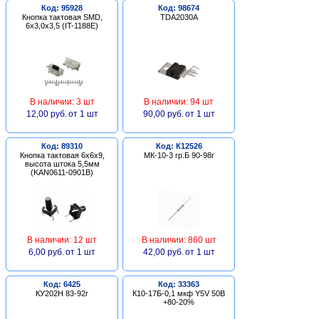
Код: 95928
Код: 98674
Кнопка тактовая SMD,
TDA2030A
6х3,0х3,5 (IT-1188E)
В наличии: 3 шт
В наличии: 94 шт
12,00 руб.
от 1 шт
90,00 руб.
от 1 шт
Код: 89310
Код: К12526
Кнопка тактовая 6х6х9,
МК-10-3 гр.Б 90-98г
высота штока 5,5мм
(KAN0611-0901B)
В наличии: 12 шт
В наличии: 860 шт
6,00 руб.
от 1 шт
42,00 руб.
от 1 шт
Код: 6425
Код: 33363
КУ202Н 83-92г
К10-17Б-0,1 мкф Y5V 50В
+80-20%