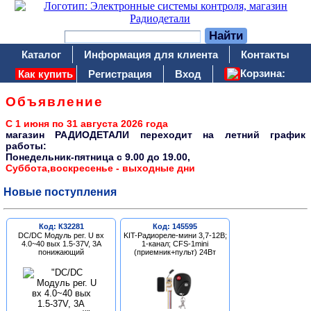
Каталог
Информация для клиента
Контакты
Корзина:
Как купить
Регистрация
Вход
Объявление
С 1 июня по 31 августа 2026 года
магазин РАДИОДЕТАЛИ переходит на летний график
работы:
Понедельник-пятница c 9.00 до 19.00,
Суббота,воскресенье - выходные дни
Новые поступления
Код: К32281
Код: 145595
DC/DC Модуль рег. U вх
KIT-Радиореле-мини 3,7-12В;
4.0~40 вых 1.5-37V, 3A
1-канал; CFS-1mini
понижающий
(приемник+пульт) 24Вт