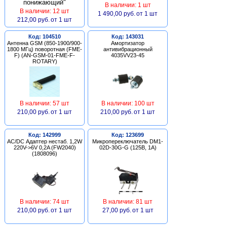
В наличии: 1 шт
В наличии: 12 шт
1 490,00 руб.
от 1 шт
212,00 руб.
от 1 шт
Код: 104510
Код: 143031
Антенна GSM (850-1900/900-
Амортизатор
1800 МГц) поворотная (FME-
антивибрационный
F) (AN-GSM-01-FME-F-
4035VV23-45
ROTARY)
В наличии: 57 шт
В наличии: 100 шт
210,00 руб.
от 1 шт
210,00 руб.
от 1 шт
Код: 142999
Код: 123699
AC/DC Адаптер нестаб. 1,2W
Микропереключатель DM1-
220V->6V 0,2A (FW2040)
02D-30G-G (125В, 1А)
(1808096)
В наличии: 74 шт
В наличии: 81 шт
210,00 руб.
от 1 шт
27,00 руб.
от 1 шт