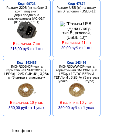
Код: 99726
Код: 47874
Разъем 220В (п) на блок 3
Разъем USB (м) на плату,
конт., под винт,
тип В, угловой, (USBB-1J)
держ.предохр.,с
выключателем (AC-014)
(KLS1-AS-303-1)
В наличии: 11 шт
В наличии: 7 шт
30,00 руб.
от 1 шт
216,00 руб.
от 1 шт
Код: 143485
Код: 143486
IMG-R30B-CF-лента
IMG-R30WW-CF-лента
герметичная SMD3020 (60
герметичная SMD3020 (60
LED/м) 12VD СИНИЙ , 3,2Вт/
LED/м) 12VDC БЕЛЫЙ
м (3 метра в упаковке +
ТЕПЛЫЙ , 3,2Вт/м (3 метра в
фурнитура)
упаковке + фурнитура)
В наличии: 10 упак.
В наличии: 10 упак.
350,00 руб.
от 1 упак.
350,00 руб.
от 1 упак.
Телефоны: