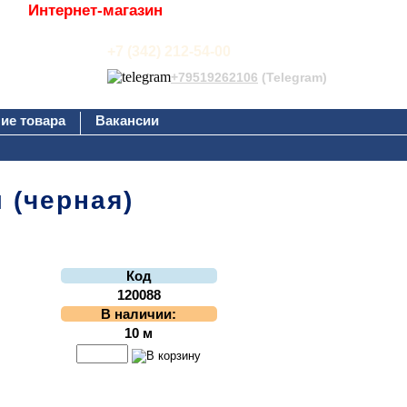
Интернет-магазин
+7 (342) 212-54-00
+79519262106
(Telegram)
ие товара
Вакансии
 (черная)
Код
120088
В наличии:
10 м