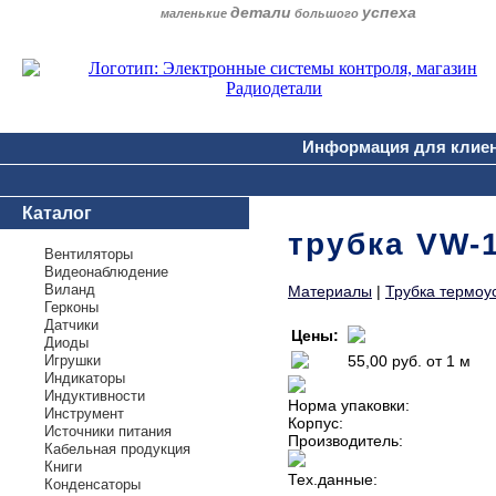
детали
успеха
маленькие
большого
Информация для клие
Каталог
трубка VW-1
Вентиляторы
Видеонаблюдение
Виланд
Материалы
|
Трубка термоу
Герконы
Датчики
Цены:
Диоды
Игрушки
55,00 руб.
от 1 м
Индикаторы
Индуктивности
Норма упаковки:
Инструмент
Корпус:
Источники питания
Производитель:
Кабельная продукция
Книги
Тех.данные:
Конденсаторы