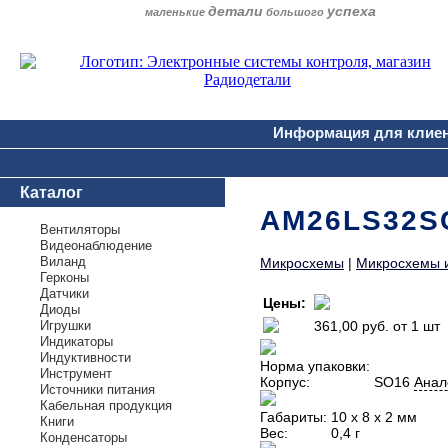
детали
успеха
маленькие
большого
Информация для клие
Каталог
AM26LS32S
Вентиляторы
Видеонаблюдение
Виланд
Микросхемы
|
Микросхемы 
Герконы
Датчики
Цены:
Диоды
Игрушки
361,00 руб.
от 1 шт
Индикаторы
Индуктивности
Норма упаковки:
Инструмент
Корпус:
SO16
Анал
Источники питания
Кабельная продукция
Габариты:
10 х 8 х 2 мм
Книги
Вес:
0,4 г
Конденсаторы