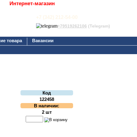
Интернет-магазин
+7 (342) 212-54-00
+79519262106
(Telegram)
ие товара
Вакансии
Код
122458
В наличии:
2 шт