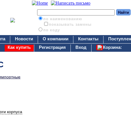
по наименованию
показывать замены
по коду
нта
Новости
О компании
Контакты
Поступлен
Как купить
Регистрация
Вход
Корзина:
C
импортные
оги корпуса