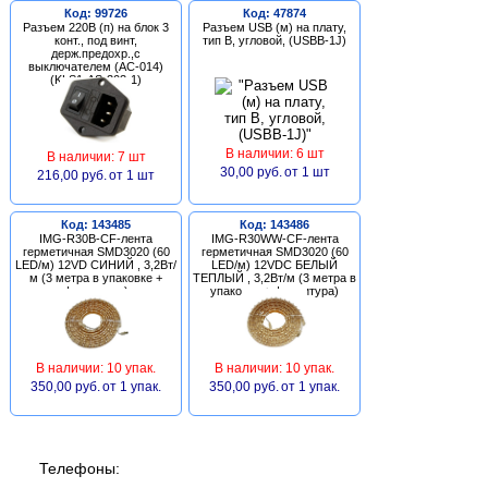
Код: 99726
Код: 47874
Разъем 220В (п) на блок 3
Разъем USB (м) на плату,
конт., под винт,
тип В, угловой, (USBB-1J)
держ.предохр.,с
выключателем (AC-014)
(KLS1-AS-303-1)
В наличии: 6 шт
В наличии: 7 шт
30,00 руб.
от 1 шт
216,00 руб.
от 1 шт
Код: 143485
Код: 143486
IMG-R30B-CF-лента
IMG-R30WW-CF-лента
герметичная SMD3020 (60
герметичная SMD3020 (60
LED/м) 12VD СИНИЙ , 3,2Вт/
LED/м) 12VDC БЕЛЫЙ
м (3 метра в упаковке +
ТЕПЛЫЙ , 3,2Вт/м (3 метра в
фурнитура)
упаковке + фурнитура)
В наличии: 10 упак.
В наличии: 10 упак.
350,00 руб.
от 1 упак.
350,00 руб.
от 1 упак.
Телефоны: