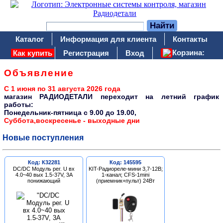
Каталог
Информация для клиента
Контакты
Корзина:
Как купить
Регистрация
Вход
Объявление
С 1 июня по 31 августа 2026 года
магазин РАДИОДЕТАЛИ переходит на летний график
работы:
Понедельник-пятница c 9.00 до 19.00,
Суббота,воскресенье - выходные дни
Новые поступления
Код: К32281
Код: 145595
DC/DC Модуль рег. U вх
KIT-Радиореле-мини 3,7-12В;
4.0~40 вых 1.5-37V, 3A
1-канал; CFS-1mini
понижающий
(приемник+пульт) 24Вт