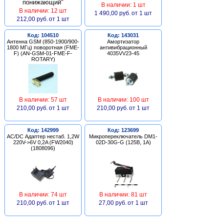
В наличии: 1 шт
В наличии: 12 шт
1 490,00 руб.
от 1 шт
212,00 руб.
от 1 шт
Код: 104510
Код: 143031
Антенна GSM (850-1900/900-
Амортизатор
1800 МГц) поворотная (FME-
антивибрационный
F) (AN-GSM-01-FME-F-
4035VV23-45
ROTARY)
В наличии: 57 шт
В наличии: 100 шт
210,00 руб.
от 1 шт
210,00 руб.
от 1 шт
Код: 142999
Код: 123699
AC/DC Адаптер нестаб. 1,2W
Микропереключатель DM1-
220V->6V 0,2A (FW2040)
02D-30G-G (125В, 1А)
(1808096)
В наличии: 74 шт
В наличии: 81 шт
210,00 руб.
от 1 шт
27,00 руб.
от 1 шт