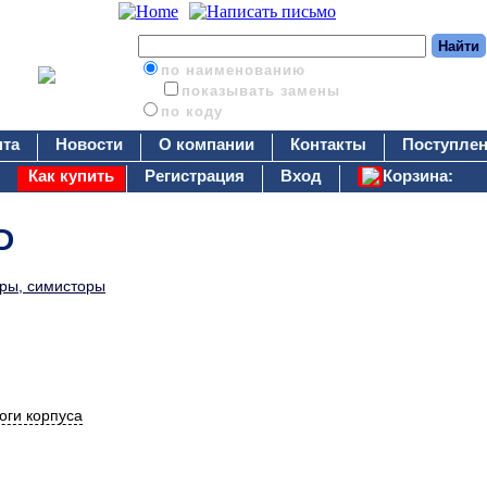
по наименованию
показывать замены
по коду
нта
Новости
О компании
Контакты
Поступлен
Как купить
Регистрация
Вход
Корзина:
D
оры, симисторы
оги корпуса