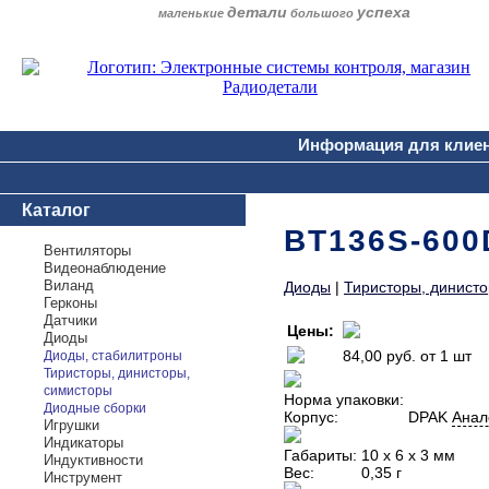
детали
успеха
маленькие
большого
Информация для клие
Каталог
BT136S-600
Вентиляторы
Видеонаблюдение
Виланд
Диоды
|
Тиристоры, динист
Герконы
Датчики
Цены:
Диоды
84,00 руб.
от 1 шт
Диоды, стабилитроны
Тиристоры, динисторы,
симисторы
Норма упаковки:
Диодные сборки
Корпус:
DPAK
Анал
Игрушки
Индикаторы
Габариты:
10 х 6 х 3 мм
Индуктивности
Вес:
0,35 г
Инструмент