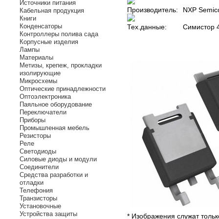
Источники питания
Производитель:
NXP Semic
Кабельная продукция
Книги
Конденсаторы
Тех.данные:
Симистор 
Контроллеры полива сада
Корпусные изделия
Лампы
Материалы
Метизы, крепеж, прокладки
изолирующие
Микросхемы
Оптические принадлежности
Оптоэлектроника
Паяльное оборудование
Переключатели
Приборы
Промышленная мебель
Резисторы
Реле
Светодиоды
Силовые диоды и модули
Соединители
Средства разработки и
отладки
Телефония
Транзисторы
Установочные
Устройства защиты
* Изображения служат толь