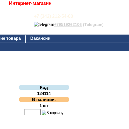
Интернет-магазин
+7 (342) 212-54-00
+79519262106
(Telegram)
ие товара
Вакансии
Код
124114
В наличии:
1 шт