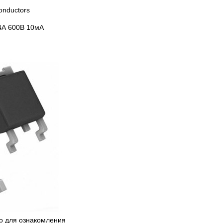
onductors
4А 600В 10мА
ко для ознакомления