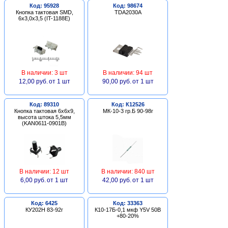
Код: 95928
Код: 98674
Кнопка тактовая SMD,
TDA2030A
6х3,0х3,5 (IT-1188E)
В наличии: 3 шт
В наличии: 94 шт
12,00 руб.
от 1 шт
90,00 руб.
от 1 шт
Код: 89310
Код: К12526
Кнопка тактовая 6х6х9,
МК-10-3 гр.Б 90-98г
высота штока 5,5мм
(KAN0611-0901B)
В наличии: 12 шт
В наличии: 840 шт
6,00 руб.
от 1 шт
42,00 руб.
от 1 шт
Код: 6425
Код: 33363
КУ202Н 83-92г
К10-17Б-0,1 мкф Y5V 50В
+80-20%